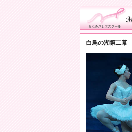
知らせ
白鳥の湖第二幕
なみバレエスクールについて
学案内
なみバレエスクールのあゆみ
タジオへのアクセス
ルバム
ンク