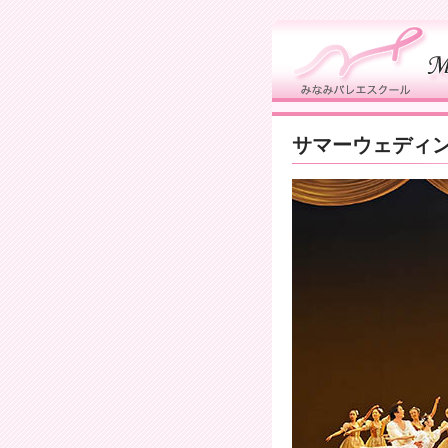
知らせ
サマーウェディ
なみバレエスクールについて
学案内
なみバレエスクールのあゆみ
タジオへのアクセス
ルバム
ンク